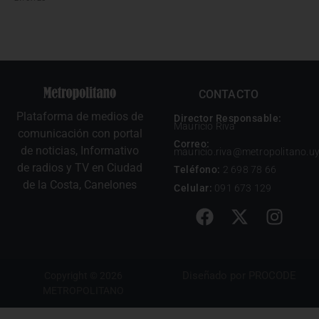
CONTACTO
Plataforma de medios de
Director Responsable:
Mauricio Riva
comunicación con portal
Correo:
de noticias, Informativo
mauricio.riva@metropolitano.u
de radios y TV en Ciudad
Teléfono:
2 698 78 66
de la Costa, Canelones
Celular:
091 673 129
Diseñado por
PROCODE
Copyright © 2026
METROPOLITANO