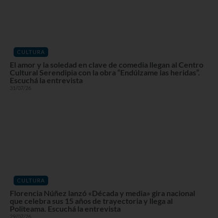
CULTURA
El amor y la soledad en clave de comedia llegan al Centro
Cultural Serendipia con la obra “Endúlzame las heridas”.
Escuchá la entrevista
31/07/26
CULTURA
Florencia Núñez lanzó «Década y media» gira nacional
que celebra sus 15 años de trayectoria y llega al
Politeama. Escuchá la entrevista
29/07/26