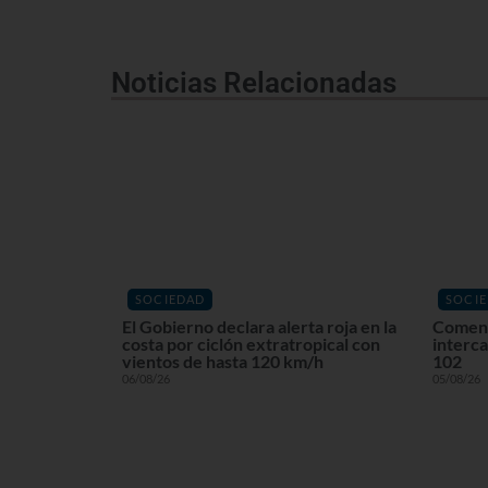
Noticias Relacionadas
SOCIEDAD
SOCI
El Gobierno declara alerta roja en la
Comenz
costa por ciclón extratropical con
interca
vientos de hasta 120 km/h
102
06/08/26
05/08/26