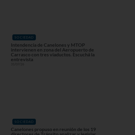
SOCIEDAD
Intendencia de Canelones y MTOP
intervienen en zona del Aeropuerto de
Carrasco con tres viaductos. Escuchá la
entrevista
31/07/26
SOCIEDAD
Canelones propuso en reunión de los 19
directores de Tránsito analizar y legislar