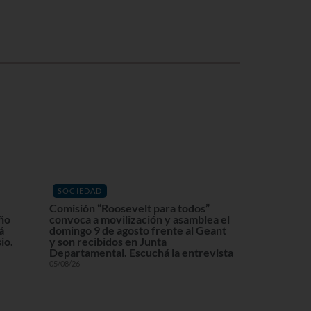
SOCIEDAD
Comisión “Roosevelt para todos”
eño
convoca a movilización y asamblea el
á
domingo 9 de agosto frente al Geant
io.
y son recibidos en Junta
Departamental. Escuchá la entrevista
05/08/26