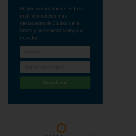
Recibí semanalmente en tu e-
mail, las noticias más
destacadas de Ciudad de la
Costa y no te pierdas ninguna
novedad
Suscribirme