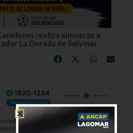
Canelones realiza almuerzo a
Parador La Dorada de Solymar
cumple cuatro años y realiza un almuerzo a
el departamento. Como invitados especiales