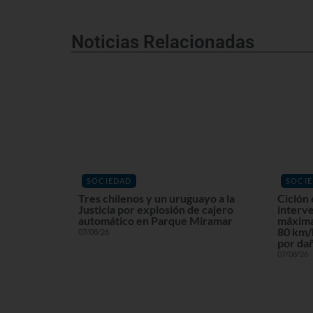
Noticias Relacionadas
SOCIEDAD
SOCI
Tres chilenos y un uruguayo a la
Ciclón 
Justicia por explosión de cajero
interv
automático en Parque Miramar
máxima
80 km/h
07/08/26
por dañ
07/08/26