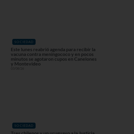
SOCIEDAD
Este lunes reabrió agenda para recibir la
vacuna contra meningococo y en pocos
minutos se agotaron cupos en Canelones
y Montevideo
03/08/26
SOCIEDAD
Tres chilenos y un uruguayo a la Justicia