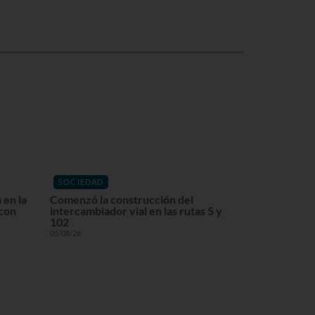
SOCIEDAD
 en la
Comenzó la construcción del
 con
intercambiador vial en las rutas 5 y
102
05/08/26