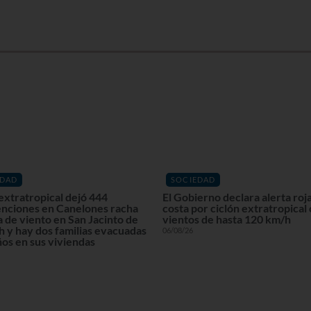
EDAD
SOCIEDAD
extratropical dejó 444
El Gobierno declara alerta roja
enciones en Canelones racha
costa por ciclón extratropical
 de viento en San Jacinto de
vientos de hasta 120 km/h
 y hay dos familias evacuadas
06/08/26
os en sus viviendas