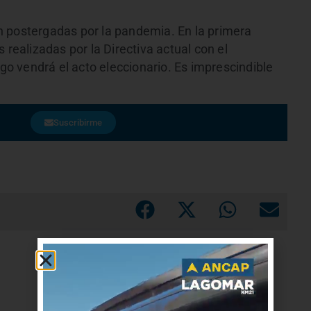
n postergadas por la pandemia. En la primera
 realizadas por la Directiva actual con el
 vendrá el acto eleccionario. Es imprescindible
Suscribirme