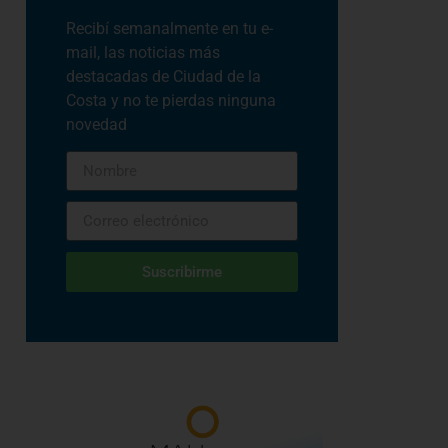
Recibí semanalmente en tu e-
mail, las noticias más
destacadas de Ciudad de la
Costa y no te pierdas ninguna
novedad
Suscribirme