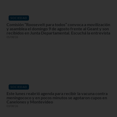
SOCIEDAD
Comisión “Roosevelt para todos” convoca a movilización
y asamblea el domingo 9 de agosto frente al Geant y son
recibidos en Junta Departamental. Escuchá la entrevista
05/08/26
SOCIEDAD
Este lunes reabrió agenda para recibir la vacuna contra
meningococo y en pocos minutos se agotaron cupos en
Canelones y Montevideo
03/08/26