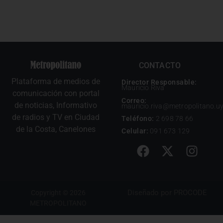
CONTACTO
Plataforma de medios de
Director Responsable:
Mauricio Riva
comunicación con portal
Correo:
de noticias, Informativo
mauricio.riva@metropolitano.u
de radios y TV en Ciudad
Teléfono:
2 698 78 66
de la Costa, Canelones
Celular:
091 673 129
Diseñado por
PROCODE
Copyright © 2026
METROPOLITANO