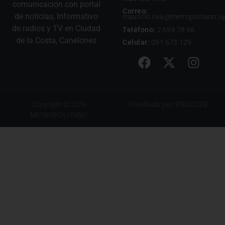
comunicación con portal
Correo:
de noticias, Informativo
mauricio.riva@metropolitano.u
de radios y TV en Ciudad
Teléfono:
2 698 78 66
de la Costa, Canelones
Celular:
091 673 129
Diseñado por
PROCODE
Copyright © 2026
METROPOLITANO