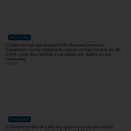
SOCIEDAD
Ciclón extratropical dejó 444 intervenciones en
Canelones racha máxima de viento en San Jacinto de 80
km/h y hay dos familias evacuadas por daños en sus
viviendas
07/08/26
SOCIEDAD
El Gobierno declara alerta roja en la costa por ciclón