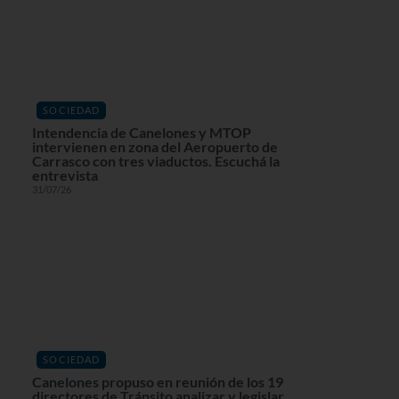
SOCIEDAD
Intendencia de Canelones y MTOP
intervienen en zona del Aeropuerto de
Carrasco con tres viaductos. Escuchá la
entrevista
31/07/26
SOCIEDAD
Canelones propuso en reunión de los 19
directores de Tránsito analizar y legislar