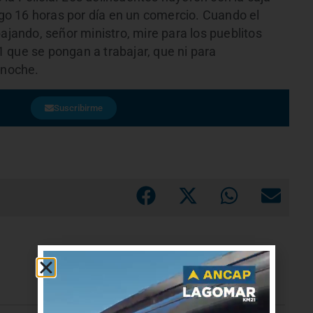
hago 16 horas por día en un comercio. Cuando el
ajando, señor ministro, mire para los pueblitos
21 que se pongan a trabajar, que ni para
enoche.
Suscribirme