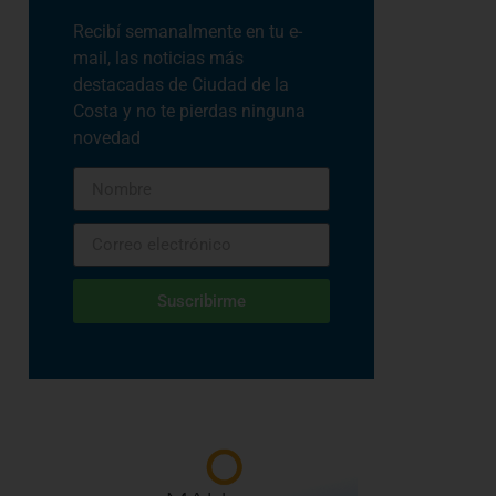
Recibí semanalmente en tu e-
mail, las noticias más
destacadas de Ciudad de la
Costa y no te pierdas ninguna
novedad
Suscribirme