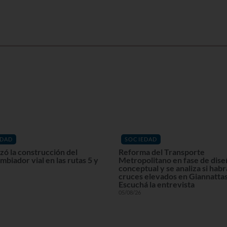
EDAD
SOCIEDAD
ó la construcción del
Reforma del Transporte
mbiador vial en las rutas 5 y
Metropolitano en fase de dis
conceptual y se analiza si habr
cruces elevados en Giannattas
Escuchá la entrevista
05/08/26