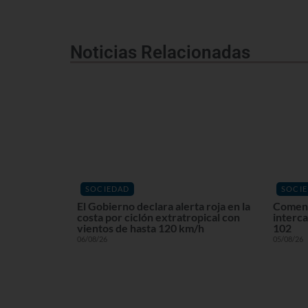
Noticias Relacionadas
SOCIEDAD
SOCI
El Gobierno declara alerta roja en la
Comenz
costa por ciclón extratropical con
interca
vientos de hasta 120 km/h
102
06/08/26
05/08/26