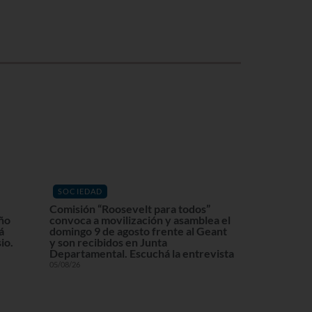
SOCIEDAD
Comisión “Roosevelt para todos”
eño
convoca a movilización y asamblea el
á
domingo 9 de agosto frente al Geant
io.
y son recibidos en Junta
Departamental. Escuchá la entrevista
05/08/26