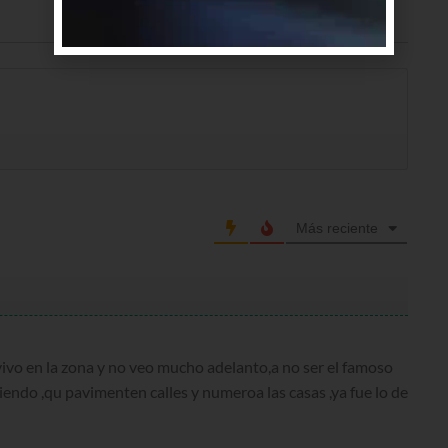
Más reciente
vivo en la zona y no veo mucho adelanto,a no ser el famoso
endo ,qu pavimenten calles y numeroa las casas ,ya fue lo de