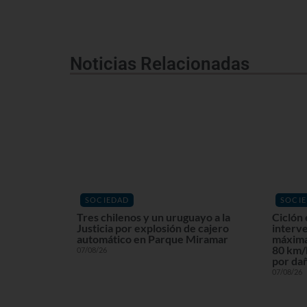
Noticias Relacionadas
SOCIEDAD
SOCI
Tres chilenos y un uruguayo a la
Ciclón 
Justicia por explosión de cajero
interv
automático en Parque Miramar
máxima
80 km/h
07/08/26
por dañ
07/08/26