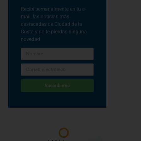
Recibí semanalmente en tu e-
mail, las noticias más
destacadas de Ciudad de la
Costa y no te pierdas ninguna
novedad
Suscribirme