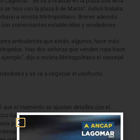
o Lagomar. “Se va a realizar en la plaza una feria
se hizo con la plaza 8 de Marzo”, indicó Natalia
Urbano a revista Metropolitano. Brener además
 con comerciantes establecidos y vendedores
dores ambulantes que están, algunos, hace más
delegados. Hay dos señoras que venden ropa hace
ejemplo”, dijo a revista Metropolitano el concejal
ndedores y se va a negociar el usufructo
ó que al momento se ajustan detalles con el
cco García y Becú,
sca para Ciudad de la Costa una centralidad
denar el tránsito peatonal, vehicular y de
no correspondiente; iluminación, bancos,