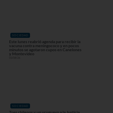
SOCIEDAD
Este lunes reabrió agenda para recibir la
vacuna contra meningococo y en pocos
minutos se agotaron cupos en Canelones
y Montevideo
03/08/26
SOCIEDAD
Tres chilenos y un uruguayo a la Justicia