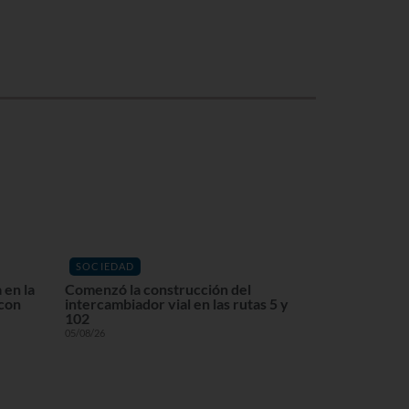
SOCIEDAD
 en la
Comenzó la construcción del
 con
intercambiador vial en las rutas 5 y
102
05/08/26