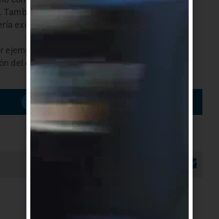
s. También se propone resolver a su vez los
ería existente de forma de mejorar la situación
r ejemplo en la forma de estacionar, que ya no
ión del espacio para una ciclovía y la instalación
Suscribirme