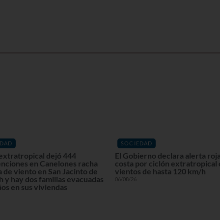
EDAD
SOCIEDAD
extratropical dejó 444
El Gobierno declara alerta roja
enciones en Canelones racha
costa por ciclón extratropical
 de viento en San Jacinto de
vientos de hasta 120 km/h
 y hay dos familias evacuadas
06/08/26
os en sus viviendas