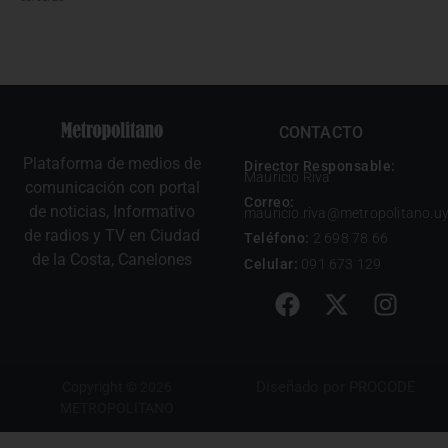
CONTACTO
Plataforma de medios de
Director Responsable:
Mauricio Riva
comunicación con portal
Correo:
de noticias, Informativo
mauricio.riva@metropolitano.u
de radios y TV en Ciudad
Teléfono:
2 698 78 66
de la Costa, Canelones
Celular:
091 673 129
Diseñado por
PROCODE
Copyright © 2026
METROPOLITANO