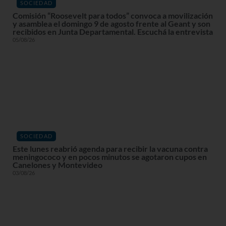
SOCIEDAD
Comisión “Roosevelt para todos” convoca a movilización
y asamblea el domingo 9 de agosto frente al Geant y son
recibidos en Junta Departamental. Escuchá la entrevista
05/08/26
SOCIEDAD
Este lunes reabrió agenda para recibir la vacuna contra
meningococo y en pocos minutos se agotaron cupos en
Canelones y Montevideo
03/08/26