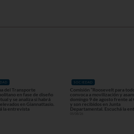
EDAD
SOCIEDAD
a del Transporte
Comisión “Roosevelt para tod
olitano en fase de diseño
convoca a movilización y asam
ual y se analiza si habrá
domingo 9 de agosto frente al
elevados en Giannattasio.
y son recibidos en Junta
 la entrevista
Departamental. Escuchá la ent
05/08/26