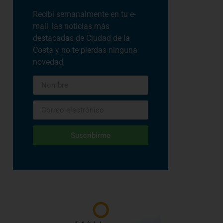
Recibí semanalmente en tu e-
mail, las noticias más
destacadas de Ciudad de la
Costa y no te pierdas ninguna
novedad
Suscribirme