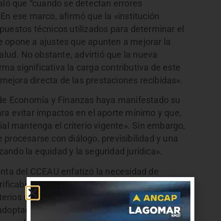
ñaló que “cuando se detectan errores
En ese marco, afirmó que la «institución
puestos técnicos utilizados para determinar el
e opone a ajustes que apunten a mejorar la
alud. No obstante, advirtió que la nueva
a significativa la carga contributiva de este
 mejora directa de las prestaciones recibidas».
o de Economía y Finanzas haya manifestado su
ra evitar impactos en el aporte mínimo y que,
ial mantenga el criterio vigente». Sin embargo,
 procesarse con diálogo, previsibilidad y una
ando la equidad y la seguridad jurídica».
enta del CCEAU enfatizó la necesidad de
ficabilidad en el nuevo cálculo. En particular, se
terios utilizados para determinar las cápitas, las
adoptados en el cálculo del CPE, de modo que los