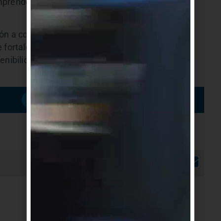
mprender cómo se determinan los aportes y
ión a colaborar técnicamente con las autoridades
fortalezcan la confianza, la previsibilidad y la
enibilidad del Fonasa sin afectar injustamente el
Suscribirme