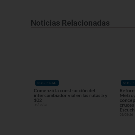
Noticias Relacionadas
SOCIEDAD
SOCI
Comenzó la construcción del
Reform
intercambiador vial en las rutas 5 y
Metrop
102
concept
cruces 
05/08/26
Escuchá
05/08/26