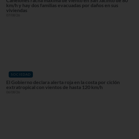
Canelones racha máxima de viento en San Jacinto de 80
km/h y hay dos familias evacuadas por daños en sus
viviendas
07/08/26
SOCIEDAD
El Gobierno declara alerta roja en la costa por ciclón
extratropical con vientos de hasta 120 km/h
06/08/26