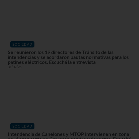
SOCIEDAD
Se reunieron los 19 directores de Tránsito de las
intendencias y se acordaron pautas normativas para los
patines eléctricos. Escuchá la entrevista
31/07/26
SOCIEDAD
Intendencia de Canelones y MTOP intervienen en zona
del Aeropuerto de Carrasco con tres viaductos. Escuchá