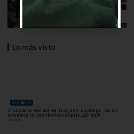
Lo más visto
SOCIEDAD
El Gobierno declara alerta roja en la costa por ciclón
extratropical con vientos de hasta 120 km/h
06/08/26