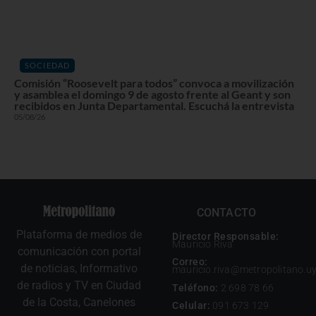
SOCIEDAD
Comisión “Roosevelt para todos” convoca a movilización
y asamblea el domingo 9 de agosto frente al Geant y son
recibidos en Junta Departamental. Escuchá la entrevista
05/08/26
CONTACTO
Plataforma de medios de
Director Responsable:
Mauricio Riva
comunicación con portal
Correo:
de noticias, Informativo
mauricio.riva@metropolitano.u
de radios y TV en Ciudad
Teléfono:
2 698 78 66
de la Costa, Canelones
Celular:
091 673 129