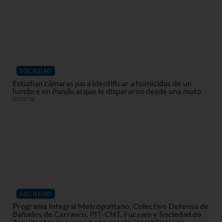
SOCIEDAD
Estudian cámaras para identificar a homicidas de un
hombre en Pando al que le dispararon desde una moto
03/08/26
SOCIEDAD
Programa Integral Metropolitano, Colectivo Defensa de
Bañados de Carrasco, PIT-CNT, Fucvam y Sociedad de
Arquitectos se oponen a proyecto inmobiliario en