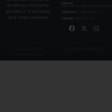
Correo:
de noticias, Informativo
mauricio.riva@metropolitano.u
de radios y TV en Ciudad
Teléfono:
2 698 78 66
de la Costa, Canelones
Celular:
091 673 129
Diseñado por
PROCODE
Copyright © 2026
METROPOLITANO