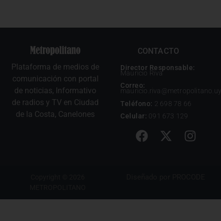
CONTACTO
Plataforma de medios de
Director Responsable:
Mauricio Riva
comunicación con portal
Correo:
de noticias, Informativo
mauricio.riva@metropolitano.u
de radios y TV en Ciudad
Teléfono:
2 698 78 66
de la Costa, Canelones
Celular:
091 673 129
Diseñado por
PROCODE
Copyright © 2026
METROPOLITANO