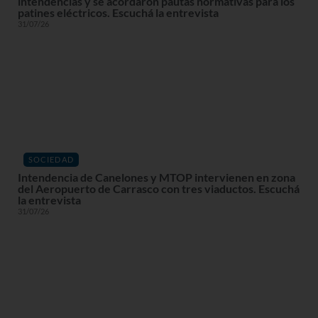
intendencias y se acordaron pautas normativas para los
patines eléctricos. Escuchá la entrevista
31/07/26
SOCIEDAD
Intendencia de Canelones y MTOP intervienen en zona
del Aeropuerto de Carrasco con tres viaductos. Escuchá
la entrevista
31/07/26