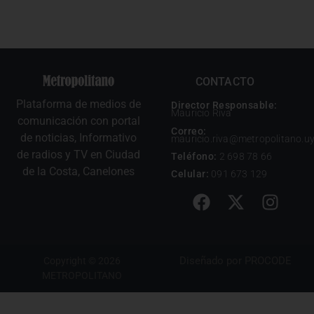
CONTACTO
Plataforma de medios de
Director Responsable:
Mauricio Riva
comunicación con portal
Correo:
de noticias, Informativo
mauricio.riva@metropolitano.u
de radios y TV en Ciudad
Teléfono:
2 698 78 66
de la Costa, Canelones
Celular:
091 673 129
Diseñado por
PROCODE
Copyright © 2026
METROPOLITANO