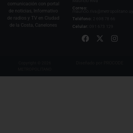
Mauricio Riva
comunicación con portal
Correo:
de noticias, Informativo
mauricio.riva@metropolitano.u
de radios y TV en Ciudad
Teléfono:
2 698 78 66
de la Costa, Canelones
Celular:
091 673 129
Diseñado por
PROCODE
Copyright © 2026
METROPOLITANO