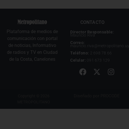
CONTACTO
Plataforma de medios de
Director Responsable:
Mauricio Riva
comunicación con portal
Correo:
de noticias, Informativo
mauricio.riva@metropolitano.u
de radios y TV en Ciudad
Teléfono:
2 698 78 66
de la Costa, Canelones
Celular:
091 673 129
Diseñado por
PROCODE
Copyright © 2026
METROPOLITANO