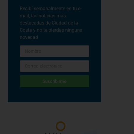
Recibí semanalmente en tu e-
mail, las noticias más
destacadas de Ciudad de la
Costa y no te pierdas ninguna
novedad
Suscribirme