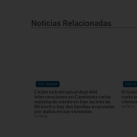
Noticias Relacionadas
SOCIEDAD
SOCI
Ciclón extratropical dejó 444
El Gobi
intervenciones en Canelones racha
costa p
máxima de viento en San Jacinto de
viento
80 km/h y hay dos familias evacuadas
06/08/26
por daños en sus viviendas
07/08/26