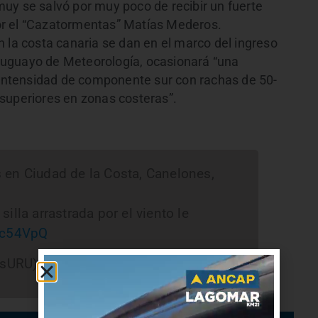
uy se salvó por muy poco de recibir un fuerte
or el “Cazatormentas” Matías Mederos.
 la costa canaria se dan en el marco del ingreso
 Uruguayo de Meteorología, ocasionará “una
a intensidad de componente sur con rachas de 50-
superiores en zonas costeras”.
 en Ciudad de la Costa, Canelones,
illa arrastrada por el viento le
hxc54VpQ
osURU)
February 12, 2024