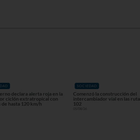
EDAD
SOCIEDAD
erno declara alerta roja en la
Comenzó la construcción del
or ciclón extratropical con
intercambiador vial en las ruta
s de hasta 120 km/h
102
05/08/26