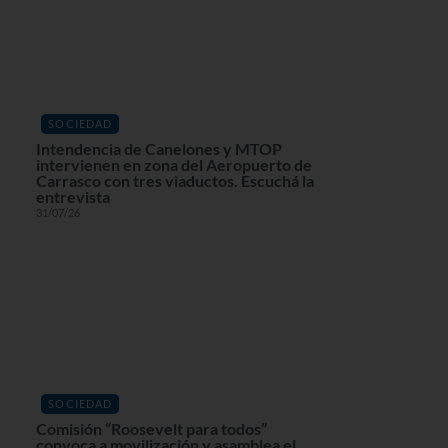
SOCIEDAD
Intendencia de Canelones y MTOP
intervienen en zona del Aeropuerto de
Carrasco con tres viaductos. Escuchá la
entrevista
31/07/26
SOCIEDAD
Comisión “Roosevelt para todos”
convoca a movilización y asamblea el