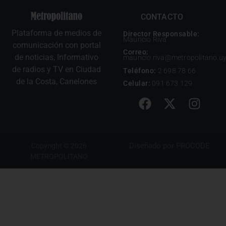
CONTACTO
Plataforma de medios de
Director Responsable:
Mauricio Riva
comunicación con portal
Correo:
de noticias, Informativo
mauricio.riva@metropolitano.u
de radios y TV en Ciudad
Teléfono:
2 698 78 66
de la Costa, Canelones
Celular:
091 673 129
Diseñado por
PROCODE
Copyright © 2026
METROPOLITANO