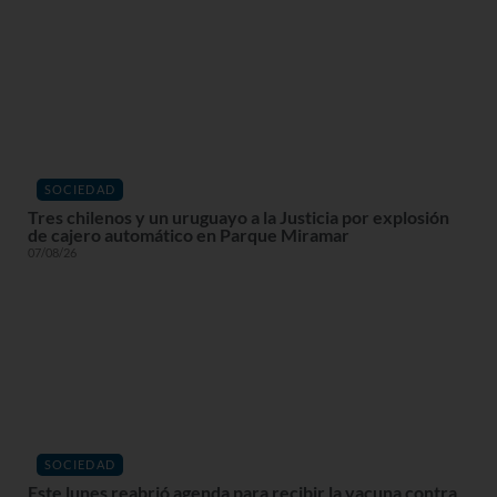
SOCIEDAD
Tres chilenos y un uruguayo a la Justicia por explosión
de cajero automático en Parque Miramar
07/08/26
SOCIEDAD
Este lunes reabrió agenda para recibir la vacuna contra