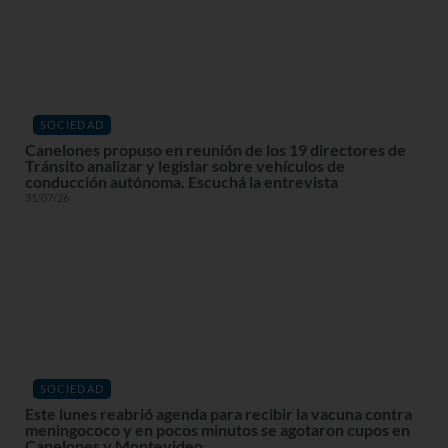
SOCIEDAD
Canelones propuso en reunión de los 19 directores de
Tránsito analizar y legislar sobre vehículos de
conducción autónoma. Escuchá la entrevista
31/07/26
SOCIEDAD
Este lunes reabrió agenda para recibir la vacuna contra
meningococo y en pocos minutos se agotaron cupos en
Canelones y Montevideo