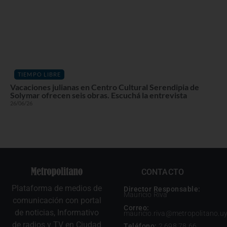
TIEMPO LIBRE
Vacaciones julianas en Centro Cultural Serendipia de
Solymar ofrecen seis obras. Escuchá la entrevista
26/06/26
CONTACTO
Plataforma de medios de
Director Responsable:
Mauricio Riva
comunicación con portal
Correo:
de noticias, Informativo
mauricio.riva@metropolitano.u
de radios y TV en Ciudad
Teléfono:
2 698 78 66