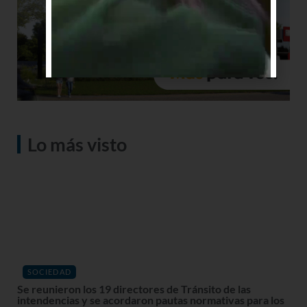
Lo más visto
SOCIEDAD
Se reunieron los 19 directores de Tránsito de las
intendencias y se acordaron pautas normativas para los