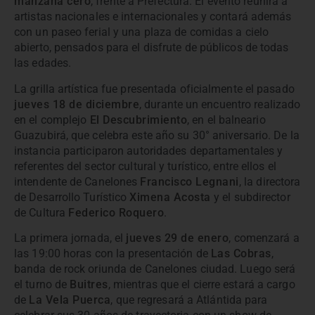
manzana cero
, frente a Prefectura. El evento reunirá a
artistas nacionales e internacionales y contará además
con un paseo ferial y una plaza de comidas a cielo
abierto, pensados para el disfrute de públicos de todas
las edades.
La grilla artística fue presentada oficialmente el pasado
jueves 18 de diciembre
, durante un encuentro realizado
en el complejo
El Descubrimiento
, en el balneario
Guazubirá, que celebra este año su 30° aniversario. De la
instancia participaron autoridades departamentales y
referentes del sector cultural y turístico, entre ellos el
intendente de Canelones
Francisco Legnani
, la directora
de Desarrollo Turístico
Ximena Acosta
y el subdirector
de Cultura
Federico Roquero
.
La primera jornada, el
jueves 29 de enero
, comenzará a
las 19:00 horas con la presentación de
Las Cobras
,
banda de rock oriunda de Canelones ciudad. Luego será
el turno de
Buitres
, mientras que el cierre estará a cargo
de
La Vela Puerca
, que regresará a Atlántida para