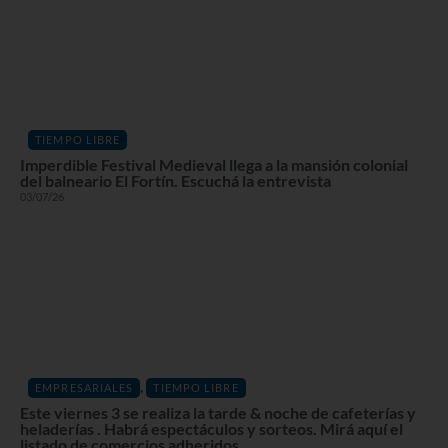
TIEMPO LIBRE
Imperdible Festival Medieval llega a la mansión colonial
del balneario El Fortín. Escuchá la entrevista
03/07/26
,
EMPRESARIALES
TIEMPO LIBRE
Este viernes 3 se realiza la tarde & noche de cafeterías y
heladerías . Habrá espectáculos y sorteos. Mirá aquí el
listado de comercios adheridos