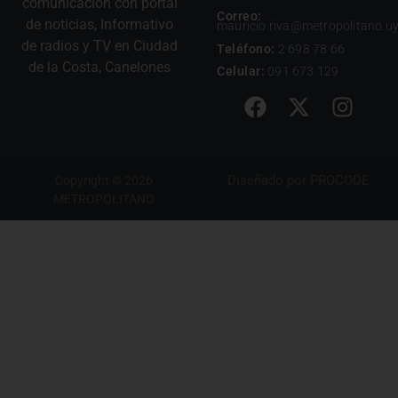
comunicación con portal
Correo:
de noticias, Informativo
mauricio.riva@metropolitano.u
de radios y TV en Ciudad
Teléfono:
2 698 78 66
de la Costa, Canelones
Celular:
091 673 129
Diseñado por
PROCODE
Copyright © 2026
METROPOLITANO