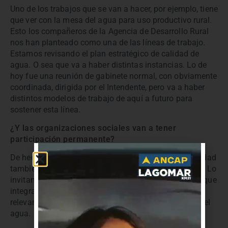
Uno de los trabajos que se van a hacer, por ejemplo, tiene
que ver con la mesa del agua para uso productivo rural.
Esto los compañeros de la Agencia de Desarrollo Rural
nos han planteado como una de las líneas de trabajo.
Estamos revisando el plan estratégico de calidad de
agua. O sea que va a haber distintas instancias. Lo de
hoy fue una reunión de gabinete normal, con obviamente
coordinada, dirigida por el Intendente, pero va a haber
distintos modelos de trabajo de aquí a futuro para
sostener esta línea.
¿Y las organizaciones sociales van a tener
participación permanente?
De hecho, hoy, alguno de los referentes de la Universidad
también integra organizaciones sociales importantes. Lo
invitamos en su carácter de científico, pero sabemos que
integra alguna de las organizaciones sociales más
relevantes en los temas ambientales y en los temas del
agua.