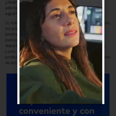
¿Habrá alguna modificación, algún incentivo
adicional para quienes contemplan la gestión del
agua?
Sí, estamos impulsando exoneraciones impositivas para
los productores que se alineen en la gestión de sus
predios, en lo que es el cuidado y la recuperación en
particular del monte nativo asociado a todo el
departamento, pero en particular a la cuenca de Santa
Lucía. Así que ya se lo hemos presentado a los
productores y estamos en pleno proceso de construcción
de esta línea de trabajo.