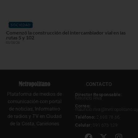
SOCIEDAD
Comenzó la construcción del intercambiador vial en las
rutas 5 y 102
05/08/26
CONTACTO
Plataforma de medios de
Director Responsable:
Mauricio Riva
comunicación con portal
Correo:
de noticias, Informativo
mauricio.riva@metropolitano.u
de radios y TV en Ciudad
Teléfono:
2 698 78 66
de la Costa, Canelones
Celular:
091 673 129