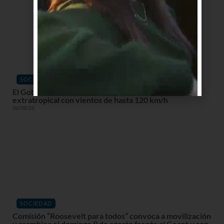
SOCIEDAD
El Gobierno declara alerta roja en la costa por ciclón
extratropical con vientos de hasta 120 km/h
06/08/26
SOCIEDAD
Comisión “Roosevelt para todos” convoca a movilización
y asamblea el domingo 9 de agosto frente al Geant y son