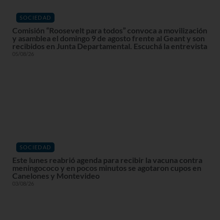
SOCIEDAD
Comisión “Roosevelt para todos” convoca a movilización
y asamblea el domingo 9 de agosto frente al Geant y son
recibidos en Junta Departamental. Escuchá la entrevista
05/08/26
SOCIEDAD
Este lunes reabrió agenda para recibir la vacuna contra
meningococo y en pocos minutos se agotaron cupos en
Canelones y Montevideo
03/08/26