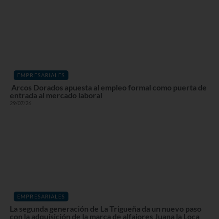
EMPRESARIALES
Arcos Dorados apuesta al empleo formal como puerta de
entrada al mercado laboral
29/07/26
EMPRESARIALES
La segunda generación de La Trigueña da un nuevo paso
con la adquisición de la marca de alfajores Juana la Loca