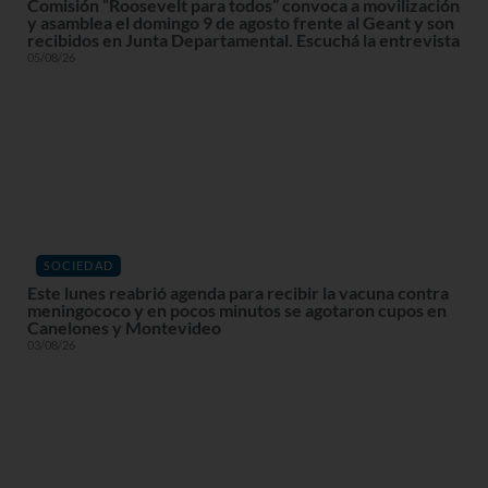
Comisión “Roosevelt para todos” convoca a movilización
y asamblea el domingo 9 de agosto frente al Geant y son
recibidos en Junta Departamental. Escuchá la entrevista
05/08/26
SOCIEDAD
Este lunes reabrió agenda para recibir la vacuna contra
meningococo y en pocos minutos se agotaron cupos en
Canelones y Montevideo
03/08/26