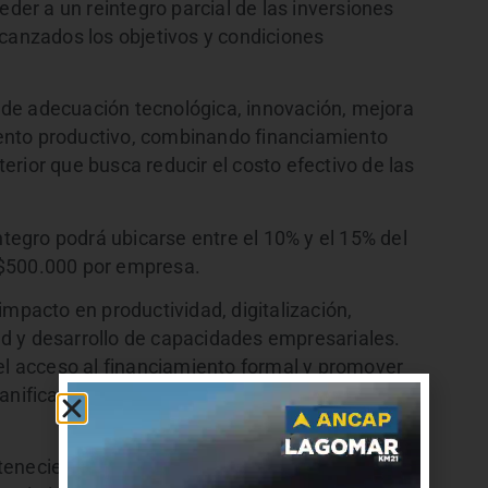
eder a un reintegro parcial de las inversiones
lcanzados los objetivos y condiciones
de adecuación tecnológica, innovación, mejora
miento productivo, combinando financiamiento
rior que busca reducir el costo efectivo de las
ntegro podrá ubicarse entre el 10% y el 15% del
 $500.000 por empresa.
impacto en productividad, digitalización,
dad y desarrollo de capacidades empresariales.
 el acceso al financiamiento formal y promover
nificación, la innovación y el crecimiento
tenecientes a cadenas de valor consideradas