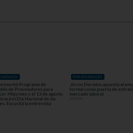
SARIALES
EMPRESARIALES
resentó Programa de
Arcos Dorados apuesta al em
ollo de Proveedores para
formal como puerta de entrada
cer Mipymes y el 13 de agosto
mercado laboral
brará el Día Nacional de las
29/07/26
s. Escuchá la entrevista