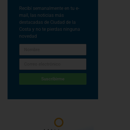
Recibí semanalmente en tu e-
mail, las noticias más
destacadas de Ciudad de la
Costa y no te pierdas ninguna
novedad
Suscribirme