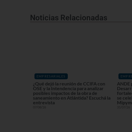
Noticias Relacionadas
EMPRESARIALES
EMPRE
¿Qué dejó la reunión de CCIFA con
ANDE p
OSE y la Intendencia para analizar
Desarr
posibles impactos de la obra de
fortale
saneamiento en Atlántida? Escuchá la
se cele
entrevista
Mipyme
07/08/26
31/07/26