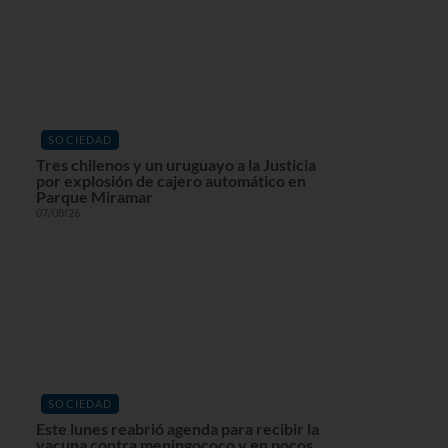
SOCIEDAD
Tres chilenos y un uruguayo a la Justicia
por explosión de cajero automático en
Parque Miramar
07/08/26
SOCIEDAD
Este lunes reabrió agenda para recibir la
vacuna contra meningococo y en pocos