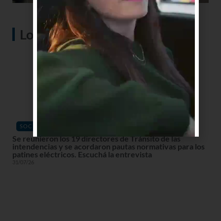
Lo más visto
SOCIEDAD
Se reunieron los 19 directores de Tránsito de las
intendencias y se acordaron pautas normativas para los
patines eléctricos. Escuchá la entrevista
31/07/26