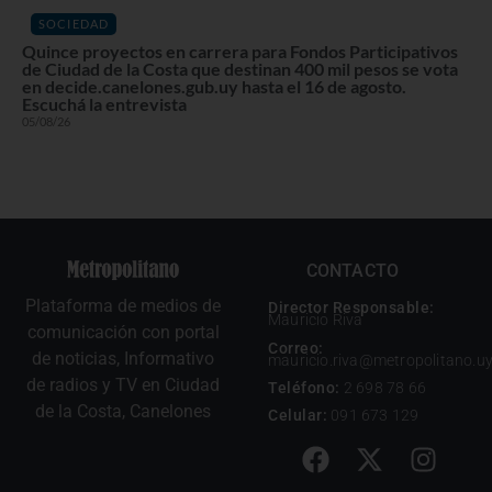
SOCIEDAD
Quince proyectos en carrera para Fondos Participativos
de Ciudad de la Costa que destinan 400 mil pesos se vota
en decide.canelones.gub.uy hasta el 16 de agosto.
Escuchá la entrevista
05/08/26
CONTACTO
Plataforma de medios de
Director Responsable:
Mauricio Riva
comunicación con portal
Correo:
de noticias, Informativo
mauricio.riva@metropolitano.u
de radios y TV en Ciudad
Teléfono:
2 698 78 66
de la Costa, Canelones
Celular:
091 673 129