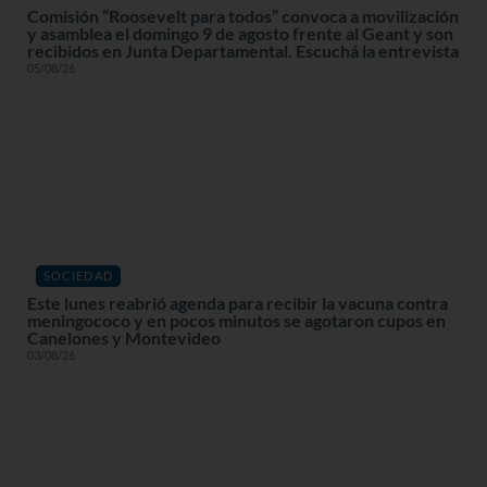
Comisión “Roosevelt para todos” convoca a movilización
y asamblea el domingo 9 de agosto frente al Geant y son
recibidos en Junta Departamental. Escuchá la entrevista
05/08/26
SOCIEDAD
Este lunes reabrió agenda para recibir la vacuna contra
meningococo y en pocos minutos se agotaron cupos en
Canelones y Montevideo
03/08/26