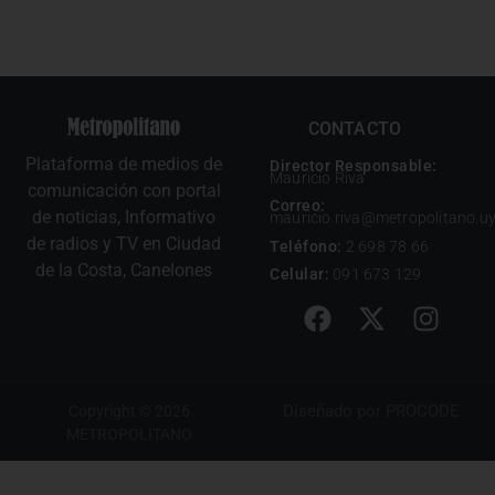
CONTACTO
Plataforma de medios de
Director Responsable:
Mauricio Riva
comunicación con portal
Correo:
de noticias, Informativo
mauricio.riva@metropolitano.u
de radios y TV en Ciudad
Teléfono:
2 698 78 66
de la Costa, Canelones
Celular:
091 673 129
Diseñado por
PROCODE
Copyright © 2026
METROPOLITANO