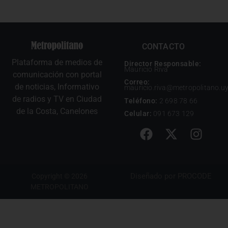
CONTACTO
Plataforma de medios de
Director Responsable:
Mauricio Riva
comunicación con portal
Correo:
de noticias, Informativo
mauricio.riva@metropolitano.u
de radios y TV en Ciudad
Teléfono:
2 698 78 66
de la Costa, Canelones
Celular:
091 673 129
Diseñado por
PROCODE
Copyright © 2026
METROPOLITANO