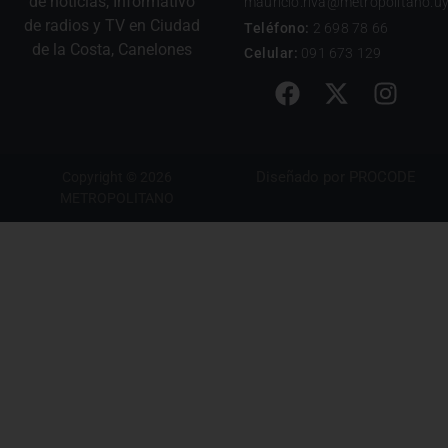
de noticias, Informativo
mauricio.riva@metropolitano.u
de radios y TV en Ciudad
Teléfono:
2 698 78 66
de la Costa, Canelones
Celular:
091 673 129
Diseñado por
PROCODE
Copyright © 2026
METROPOLITANO