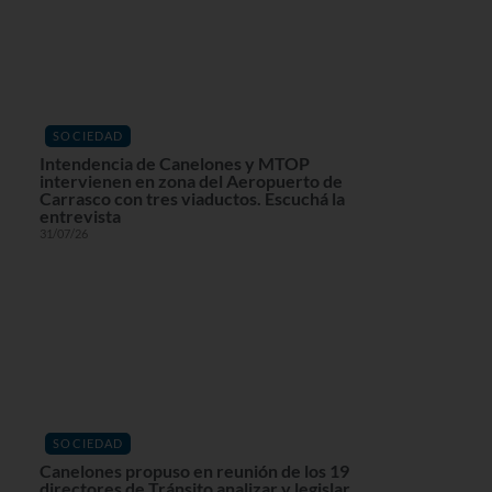
SOCIEDAD
Intendencia de Canelones y MTOP
intervienen en zona del Aeropuerto de
Carrasco con tres viaductos. Escuchá la
entrevista
31/07/26
SOCIEDAD
Canelones propuso en reunión de los 19
directores de Tránsito analizar y legislar