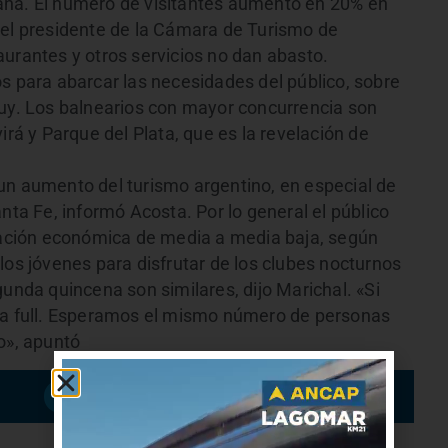
ana. El número de visitantes aumentó en 20% en
 el presidente de la Cámara de Turismo de
aurantes y otros servicios no dan abasto.
s para abarcar las necesidades del público, sobre
.uy. Los balnearios con mayor concurrencia son
irá y Parque del Plata, que es la revelación de
un aumento del turismo argentino, en especial de
nta Fe, informó Acosta. Por lo general el público
tuación económica de media a media baja, según
los jóvenes para disfrutar de los clubes nocturnos
gunda quincena son similares, dijo Marichal. «Si
n a full. Esperamos el mismo número de personas
o», apuntó
Suscribirme