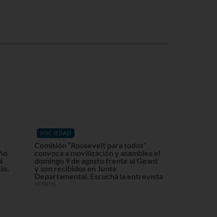
SOCIEDAD
Comisión “Roosevelt para todos”
eño
convoca a movilización y asamblea el
á
domingo 9 de agosto frente al Geant
io.
y son recibidos en Junta
Departamental. Escuchá la entrevista
05/08/26