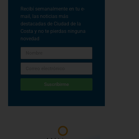
Recibí semanalmente en tu e-
mail, las noticias más
destacadas de Ciudad de la
Costa y no te pierdas ninguna
novedad
Suscribirme