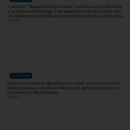
Comisión “Roosevelt para todos” convoca a movilización
y asamblea el domingo 9 de agosto frente al Geant y son
recibidos en Junta Departamental. Escuchá la entrevista
05/08/26
SOCIEDAD
Este lunes reabrió agenda para recibir la vacuna contra
meningococo y en pocos minutos se agotaron cupos en
Canelones y Montevideo
03/08/26