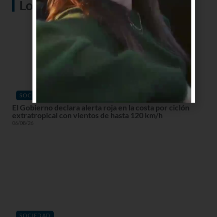
Lo más visto
SOCIEDAD
El Gobierno declara alerta roja en la costa por ciclón
extratropical con vientos de hasta 120 km/h
06/08/26
SOCIEDAD