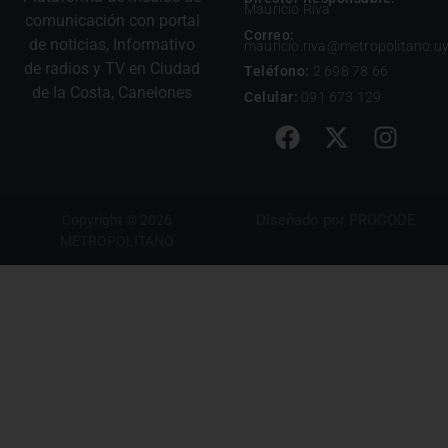
Mauricio Riva
comunicación con portal
Correo:
de noticias, Informativo
mauricio.riva@metropolitano.u
de radios y TV en Ciudad
Teléfono:
2 698 78 66
de la Costa, Canelones
Celular:
091 673 129
Diseñado por
PROCODE
Copyright © 2026
METROPOLITANO