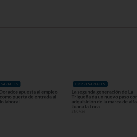
SARIALES
EMPRESARIALES
Dorados apuesta al empleo
La segunda generación de La
 como puerta de entrada al
Trigueña da un nuevo paso con
o laboral
adquisición de la marca de alf
Juana la Loca
21/07/26