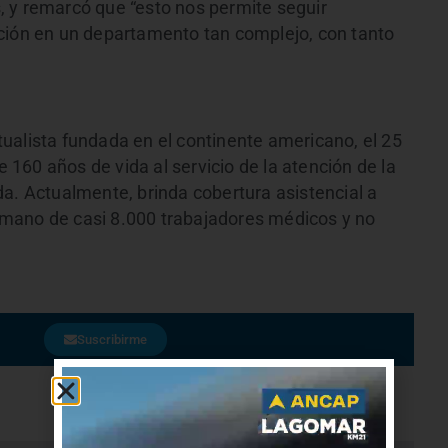
 y remarcó que “esto nos permite seguir
ción en un departamento tan complejo, con tanto
ualista fundada en el continente americano, el 25
160 años de vida al servicio de la atención de la
da. Actualmente, brinda cobertura asistencial a
mano de casi 8.000 trabajadores médicos y no
Suscribirme