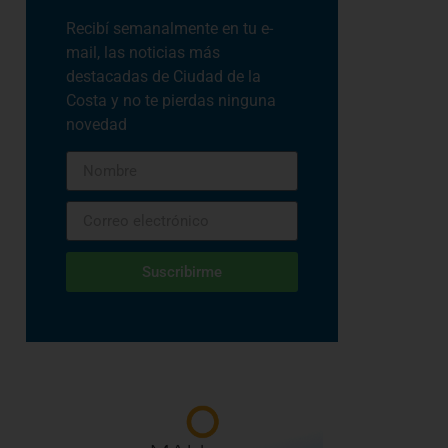
Recibí semanalmente en tu e-
mail, las noticias más
destacadas de Ciudad de la
Costa y no te pierdas ninguna
novedad
Suscribirme