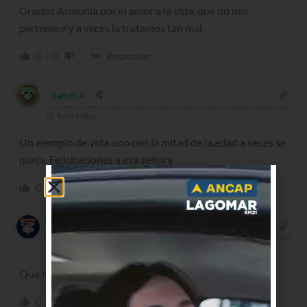
Gracias Armonía por el amor a la vida, que no nos
pertenece y a veces la tratamos tan mal.
0
0
Responder
Sandra
hace 3 años
Un ejemplo de vida uno con la mitad de la.edad a veces se
queja. Felicitaciones a esa señora
0
0
Responder
Nelly
hace 3 años
Que maravilla. Todo un ejemplo
0
0
Responder