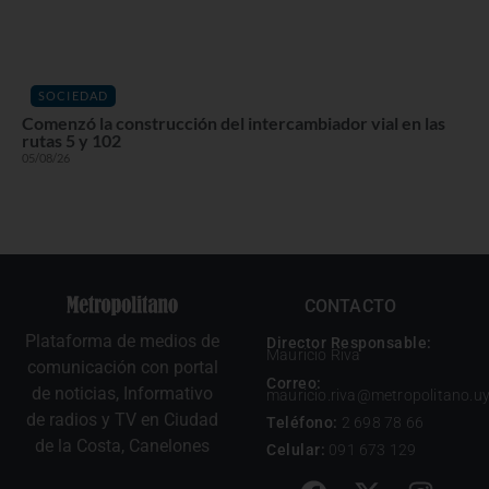
SOCIEDAD
Comenzó la construcción del intercambiador vial en las
rutas 5 y 102
05/08/26
CONTACTO
Plataforma de medios de
Director Responsable:
Mauricio Riva
comunicación con portal
Correo:
de noticias, Informativo
mauricio.riva@metropolitano.u
de radios y TV en Ciudad
Teléfono:
2 698 78 66
de la Costa, Canelones
Celular:
091 673 129