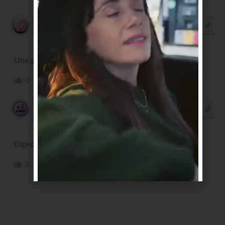
Maria
hace 3 años
Una genia total!!!!
0
0
Responder
Graciela
hace 3 años
Espectacular!!!! Salud y larga vida!!!!! Un ejemplo.
0
0
Responder