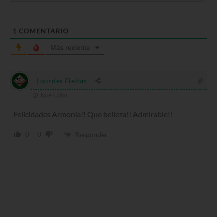
1
COMENTARIO
Más reciente
Lourdes Fleitas
hace 4 años
Felicidades Armonía!! Que belleza!! Admirable!!
0
0
Responder