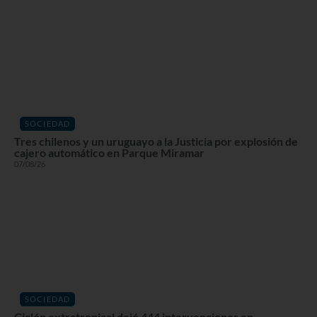
SOCIEDAD
Tres chilenos y un uruguayo a la Justicia por explosión de
cajero automático en Parque Miramar
07/08/26
SOCIEDAD
Ciclón extratropical dejó 444 intervenciones en