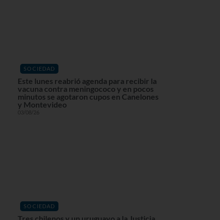
SOCIEDAD
Este lunes reabrió agenda para recibir la
vacuna contra meningococo y en pocos
minutos se agotaron cupos en Canelones
y Montevideo
03/08/26
SOCIEDAD
Tres chilenos y un uruguayo a la Justicia