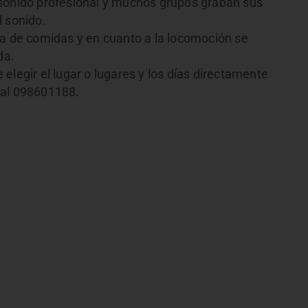
 sonido profesional y muchos grupos graban sus
l sonido.
za de comidas y en cuanto a la locomoción se
da.
elegir el lugar o lugares y los días directamente
 al 098601188.