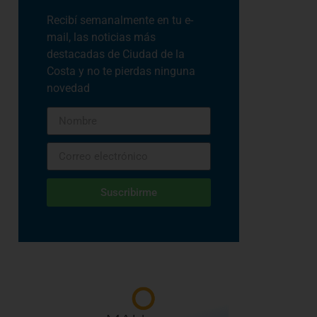
Recibí semanalmente en tu e-
mail, las noticias más
destacadas de Ciudad de la
Costa y no te pierdas ninguna
novedad
Suscribirme