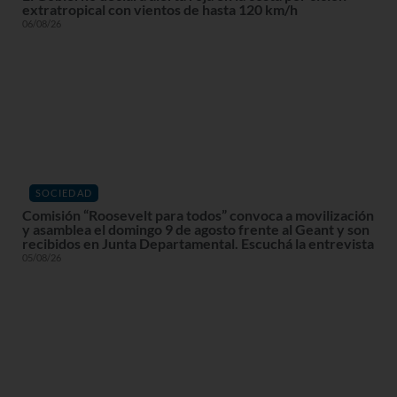
extratropical con vientos de hasta 120 km/h
06/08/26
SOCIEDAD
Comisión “Roosevelt para todos” convoca a movilización
y asamblea el domingo 9 de agosto frente al Geant y son
recibidos en Junta Departamental. Escuchá la entrevista
05/08/26