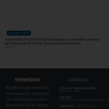
TIEMPO LIBRE
Imperdible Festival Medieval llega a la mansión colonial
del balneario El Fortín. Escuchá la entrevista
03/07/26
CONTACTO
Plataforma de medios de
Director Responsable:
Mauricio Riva
comunicación con portal
Correo:
de noticias, Informativo
mauricio.riva@metropolitano.u
de radios y TV en Ciudad
Teléfono:
2 698 78 66