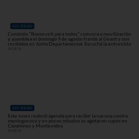
SOCIEDAD
Comisión “Roosevelt para todos” convoca a movilización
y asamblea el domingo 9 de agosto frente al Geant y son
recibidos en Junta Departamental. Escuchá la entrevista
05/08/26
SOCIEDAD
Este lunes reabrió agenda para recibir la vacuna contra
meningococo y en pocos minutos se agotaron cupos en
Canelones y Montevideo
03/08/26