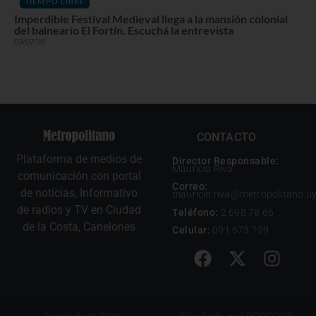
TIEMPO LIBRE
Imperdible Festival Medieval llega a la mansión colonial
del balneario El Fortín. Escuchá la entrevista
03/07/26
CONTACTO
Plataforma de medios de
Director Responsable:
Mauricio Riva
comunicación con portal
Correo:
de noticias, Informativo
mauricio.riva@metropolitano.u
de radios y TV en Ciudad
Teléfono:
2 698 78 66
de la Costa, Canelones
Celular:
091 673 129