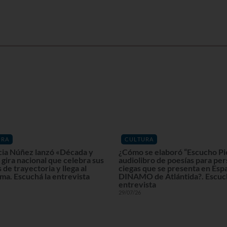
URA
CULTURA
cia Núñez lanzó «Década y
¿Cómo se elaboró “Escucho Pi
gira nacional que celebra sus
audiolibro de poesías para pe
 de trayectoria y llega al
ciegas que se presenta en Esp
ma. Escuchá la entrevista
DINAMO de Atlántida?. Escuch
entrevista
29/07/26