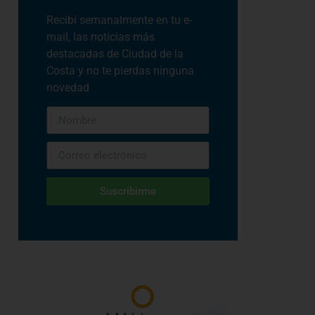
Recibí semanalmente en tu e-
mail, las noticias más
destacadas de Ciudad de la
Costa y no te pierdas ninguna
novedad
Suscribirme