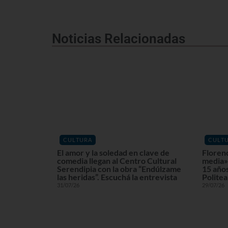
Noticias Relacionadas
CULTURA
CULT
El amor y la soledad en clave de
Floren
comedia llegan al Centro Cultural
media» 
Serendipia con la obra “Endúlzame
15 años
las heridas”. Escuchá la entrevista
Politea
31/07/26
29/07/26