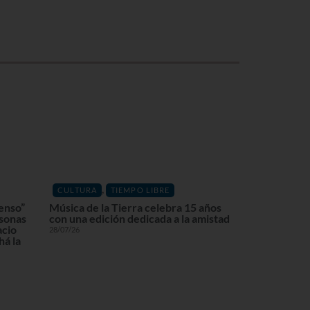
,
CULTURA
TIEMPO LIBRE
enso”
Música de la Tierra celebra 15 años
rsonas
con una edición dedicada a la amistad
acio
28/07/26
á la