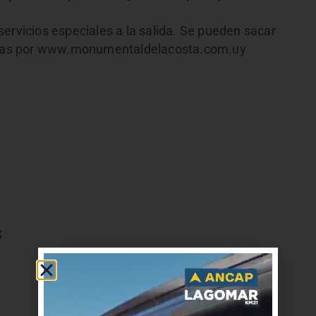
ervicios especiales a la salida. Se pueden sacar
lateas por www.monumentaldelacosta.com.uy
S