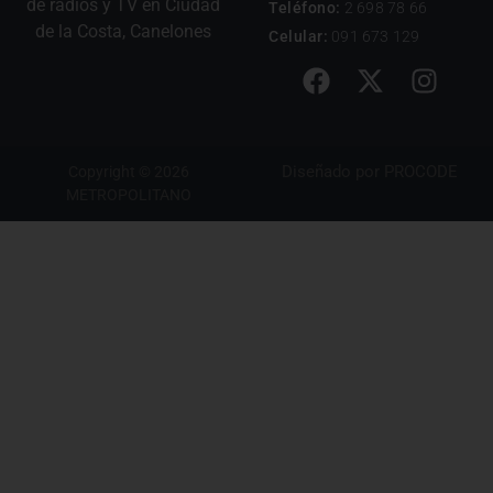
de radios y TV en Ciudad
Teléfono:
2 698 78 66
de la Costa, Canelones
Celular:
091 673 129
Diseñado por
PROCODE
Copyright © 2026
METROPOLITANO