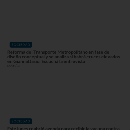
SOCIEDAD
Reforma del Transporte Metropolitano en fase de
diseño conceptual y se analiza si habrá cruces elevados
en Giannattasio. Escuchá la entrevista
05/08/26
SOCIEDAD
Este lunes reabrió agenda para recibir la vacuna contra