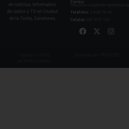
Correo:
de noticias, Informativo
mauricio.riva@metropolitano.u
de radios y TV en Ciudad
Teléfono:
2 698 78 66
de la Costa, Canelones
Celular:
091 673 129
Diseñado por
PROCODE
Copyright © 2026
METROPOLITANO