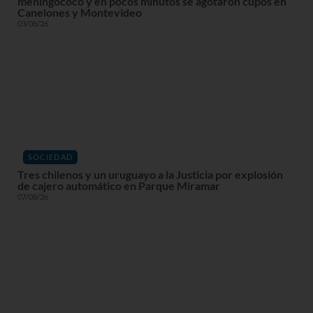
meningococo y en pocos minutos se agotaron cupos en
Canelones y Montevideo
03/08/26
SOCIEDAD
Tres chilenos y un uruguayo a la Justicia por explosión
de cajero automático en Parque Miramar
07/08/26