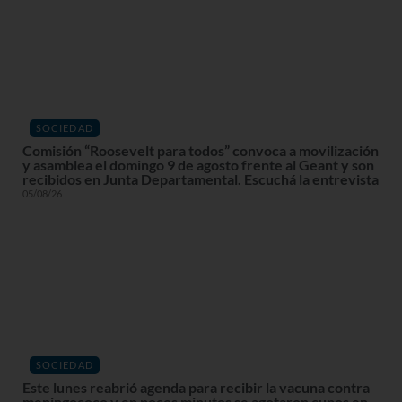
SOCIEDAD
Comisión “Roosevelt para todos” convoca a movilización
y asamblea el domingo 9 de agosto frente al Geant y son
recibidos en Junta Departamental. Escuchá la entrevista
05/08/26
SOCIEDAD
Este lunes reabrió agenda para recibir la vacuna contra
meningococo y en pocos minutos se agotaron cupos en