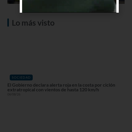
Lo más visto
SOCIEDAD
El Gobierno declara alerta roja en la costa por ciclón
extratropical con vientos de hasta 120 km/h
06/08/26