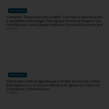
SOCIEDAD
Comisión “Roosevelt para todos” convoca a movilización
y asamblea el domingo 9 de agosto frente al Geant y son
recibidos en Junta Departamental. Escuchá la entrevista
05/08/26
SOCIEDAD
Este lunes reabrió agenda para recibir la vacuna contra
meningococo y en pocos minutos se agotaron cupos en
Canelones y Montevideo
03/08/26