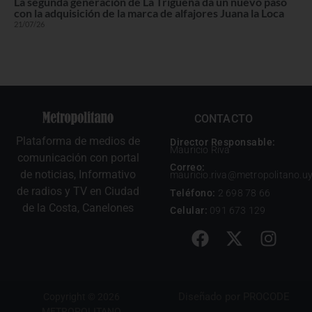
La segunda generación de La Trigueña da un nuevo paso
con la adquisición de la marca de alfajores Juana la Loca
21/07/26
CONTACTO
Plataforma de medios de
Director Responsable:
Mauricio Riva
comunicación con portal
Correo:
de noticias, Informativo
mauricio.riva@metropolitano.u
de radios y TV en Ciudad
Teléfono:
2 698 78 66
de la Costa, Canelones
Celular:
091 673 129
Diseñado por
PROCODE
Copyright © 2026
METROPOLITANO