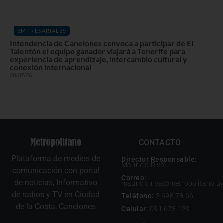
EMPRESARIALES
Intendencia de Canelones convoca a participar de El
Talentón el equipo ganador viajará a Tenerife para
experiencia de aprendizaje, intercambio cultural y
conexión internacional
20/07/26
CONTACTO
Plataforma de medios de
Director Responsable:
Mauricio Riva
comunicación con portal
Correo:
de noticias, Informativo
mauricio.riva@metropolitano.u
de radios y TV en Ciudad
Teléfono:
2 698 78 66
de la Costa, Canelones
Celular:
091 673 129