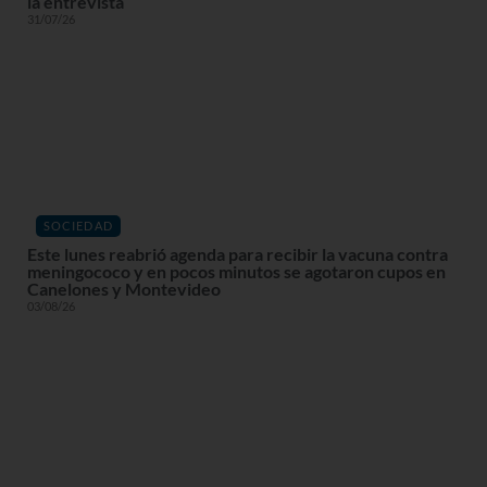
la entrevista
31/07/26
SOCIEDAD
Este lunes reabrió agenda para recibir la vacuna contra
meningococo y en pocos minutos se agotaron cupos en
Canelones y Montevideo
03/08/26