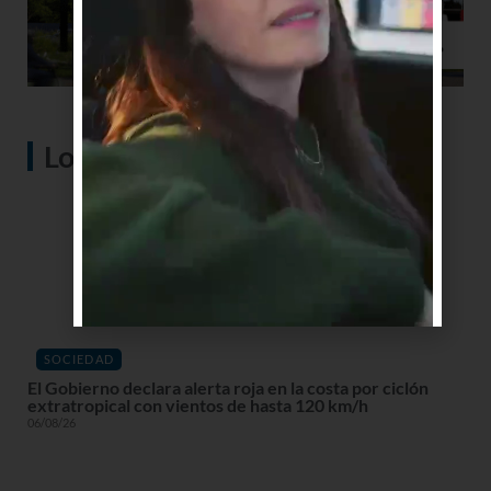
Lo más visto
SOCIEDAD
El Gobierno declara alerta roja en la costa por ciclón
extratropical con vientos de hasta 120 km/h
06/08/26