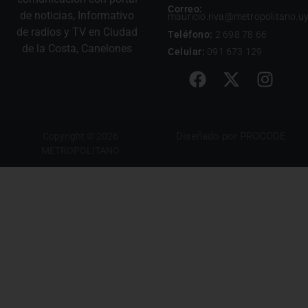
Correo:
de noticias, Informativo
mauricio.riva@metropolitano.u
de radios y TV en Ciudad
Teléfono:
2 698 78 66
de la Costa, Canelones
Celular:
091 673 129
Diseñado por
PROCODE
Copyright © 2026
METROPOLITANO