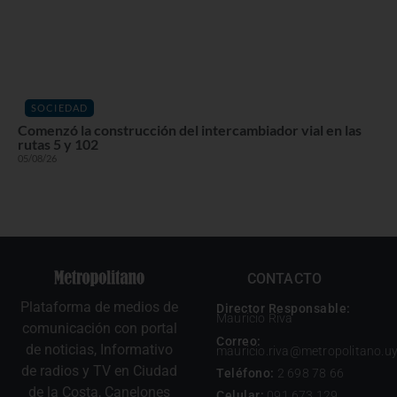
SOCIEDAD
Comenzó la construcción del intercambiador vial en las
rutas 5 y 102
05/08/26
CONTACTO
Plataforma de medios de
Director Responsable:
Mauricio Riva
comunicación con portal
Correo:
de noticias, Informativo
mauricio.riva@metropolitano.u
de radios y TV en Ciudad
Teléfono:
2 698 78 66
de la Costa, Canelones
Celular:
091 673 129