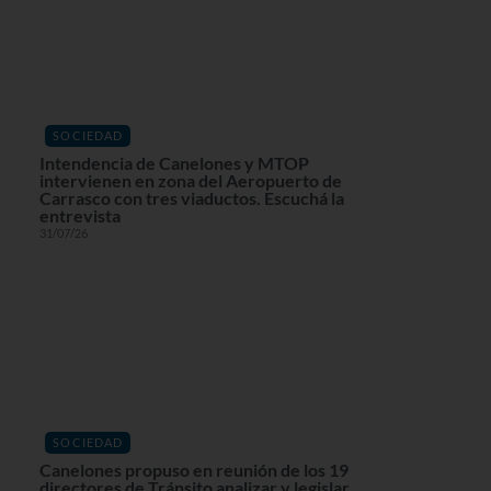
SOCIEDAD
Intendencia de Canelones y MTOP
intervienen en zona del Aeropuerto de
Carrasco con tres viaductos. Escuchá la
entrevista
31/07/26
SOCIEDAD
Canelones propuso en reunión de los 19
directores de Tránsito analizar y legislar