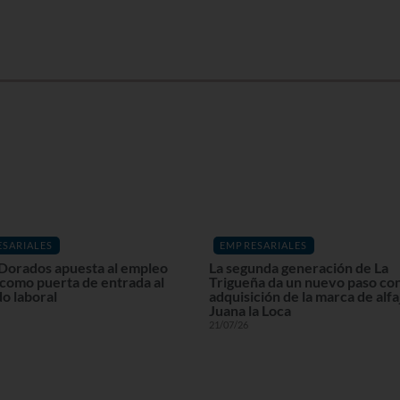
SARIALES
EMPRESARIALES
Dorados apuesta al empleo
La segunda generación de La
 como puerta de entrada al
Trigueña da un nuevo paso con
o laboral
adquisición de la marca de alf
Juana la Loca
21/07/26