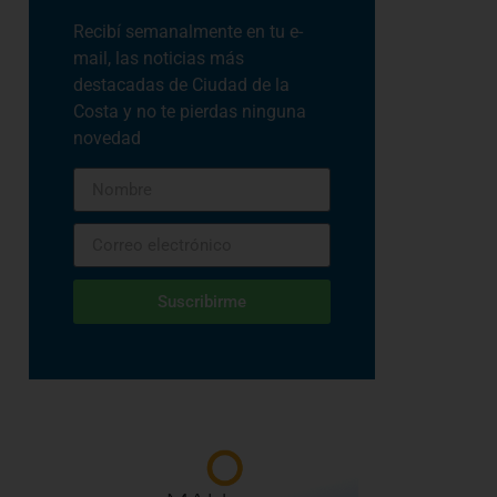
Recibí semanalmente en tu e-
mail, las noticias más
destacadas de Ciudad de la
Costa y no te pierdas ninguna
novedad
Suscribirme