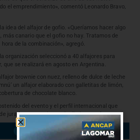
odo el emprendimiento», comentó Leonardo Bravo,
idea del alfajor de gofio. «Queríamos hacer algo
s, más canario que el gofio no hay. Tratamos de
a hora de la combinación», agregó.
a organización seleccionó a 40 alfajores para
r, que se realizará en agosto en Argentina.
alfajor brownie con nuez, relleno de dulce de leche
nú’ un alfajor elaborado con galletitas de limón,
cobertura de chocolate blanco.
stenido del evento y el perfil internacional que
de jurados y expositores de distintos países.
Suscribirme