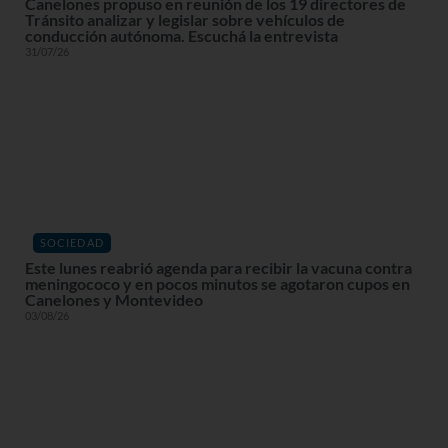
Canelones propuso en reunión de los 19 directores de
Tránsito analizar y legislar sobre vehículos de
conducción autónoma. Escuchá la entrevista
31/07/26
SOCIEDAD
Este lunes reabrió agenda para recibir la vacuna contra
meningococo y en pocos minutos se agotaron cupos en
Canelones y Montevideo
03/08/26