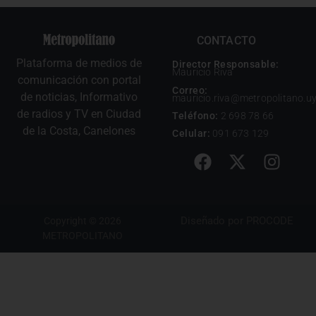
CONTACTO
Plataforma de medios de
Director Responsable:
Mauricio Riva
comunicación con portal
Correo:
de noticias, Informativo
mauricio.riva@metropolitano.u
de radios y TV en Ciudad
Teléfono:
2 698 78 66
de la Costa, Canelones
Celular:
091 673 129
Diseñado por
PROCODE
Copyright © 2026
METROPOLITANO